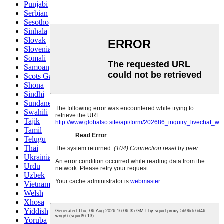
Punjabi
Serbian
Sesotho
Sinhala
Slovak
Slovenian
Somali
Samoan
Scots Gaelic
Shona
Sindhi
Sundanese
Swahili
Tajik
Tamil
Telugu
Thai
Ukrainian
Urdu
Uzbek
Vietnamese
Welsh
Xhosa
Yiddish
Yoruba