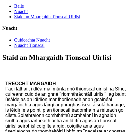
Baile
Nuacht
Staid an Mhargaidh Tionscal Uirlisí
Nuacht
Cuideachta Nuacht
Nuacht Tionscal
Staid an Mhargaidh Tionscal Uirlisí
TREOCHT MARGAIDH
Faoi láthair, i dtéarmaí múnla gnó thionscal uirlisí na Síne,
cuireann cuid de an ghné "ríomhthráchtáil uirlisí", ag baint
úsáide as an Idirlíon mar fhorlíonadh ar an gcainéal
margaíochta;agus táirgí ar phraghas íseal á soláthar aige,
is féidir leis pointí pian tionscail éadomhain a réiteach go
cliste.Soláthraíonn comhtháthú acmhainní in aghaidh
srutha agus iartheachtacha an Idirlín agus an tionscal
uirlisí seirbhísí coigilte airgid, coigilte ama agus
fiseolaíocha do thomhaltóirí i bhfoirm "pacáiste ar chostas