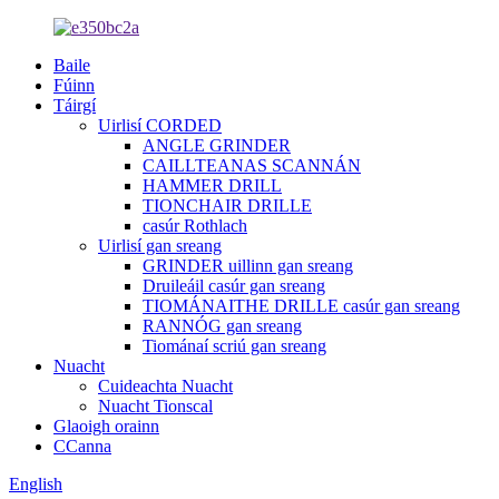
Baile
Fúinn
Táirgí
Uirlisí CORDED
ANGLE GRINDER
CAILLTEANAS SCANNÁN
HAMMER DRILL
TIONCHAIR DRILLE
casúr Rothlach
Uirlisí gan sreang
GRINDER uillinn gan sreang
Druileáil casúr gan sreang
TIOMÁNAITHE DRILLE casúr gan sreang
RANNÓG gan sreang
Tiománaí scriú gan sreang
Nuacht
Cuideachta Nuacht
Nuacht Tionscal
Glaoigh orainn
CCanna
English