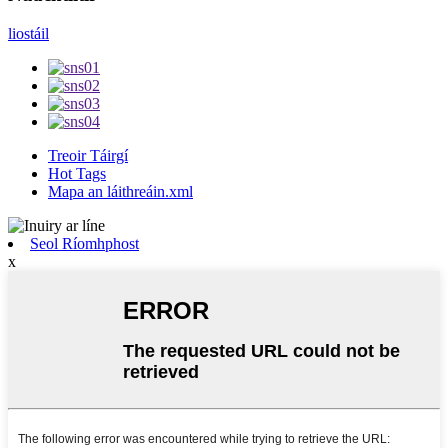
liostáil
Treoir Táirgí
Hot Tags
Mapa an láithreáin.xml
Seol Ríomhphost
x