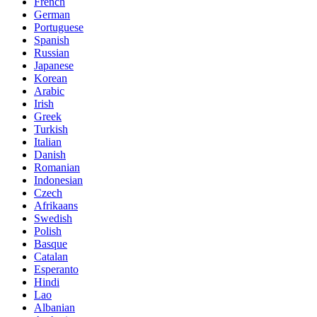
French
German
Portuguese
Spanish
Russian
Japanese
Korean
Arabic
Irish
Greek
Turkish
Italian
Danish
Romanian
Indonesian
Czech
Afrikaans
Swedish
Polish
Basque
Catalan
Esperanto
Hindi
Lao
Albanian